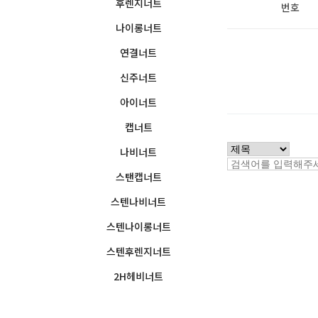
후렌지너트
번호
나이롱너트
연결너트
신주너트
아이너트
캡너트
나비너트
스탠캡너트
스텐나비너트
스텐나이롱너트
스텐후렌지너트
2H헤비너트