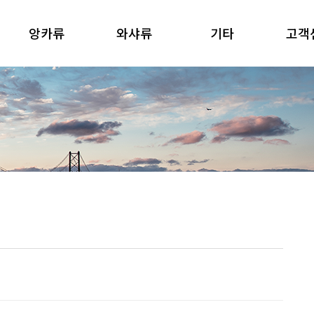
앙카류
와샤류
기타
고객